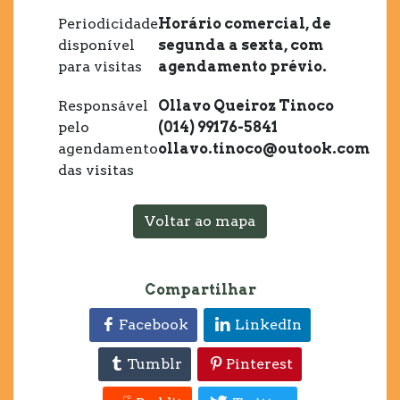
Periodicidade
Horário comercial, de
disponível
segunda a sexta, com
para visitas
agendamento prévio.
Responsável
Ollavo Queiroz Tinoco
pelo
(014) 99176-5841
agendamento
ollavo.tinoco@outook.com
das visitas
Voltar ao mapa
Compartilhar
Facebook
LinkedIn
Tumblr
Pinterest