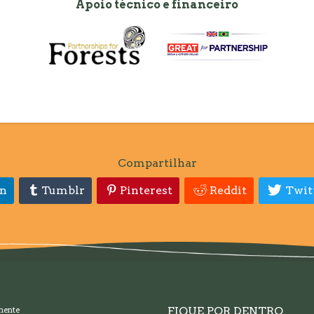
Apoio técnico e financeiro
Compartilhar
In
Tumblr
Pinterest
Reddit
Twit
FIQUE POR DENTRO
mente