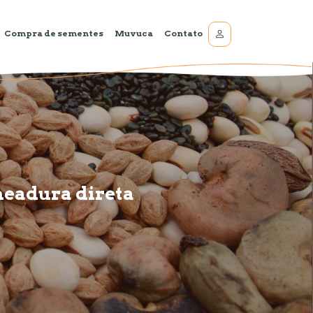
Compra de sementes
Muvuca
Contato
meadura direta