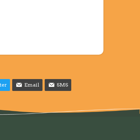
ter
Email
SMS