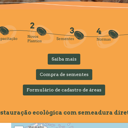
Saiba mais
Compra de sementes
Formulário de cadastro de áreas
stauração ecológica com semeadura diret