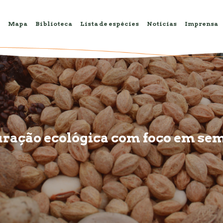
Mapa
Biblioteca
Lista de espécies
Notícias
Imprensa
uração ecológica com foco em se