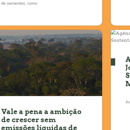
de sementes, como
A
J
S
M
Jo
Vale a pena a ambição
de crescer sem
emissões líquidas de