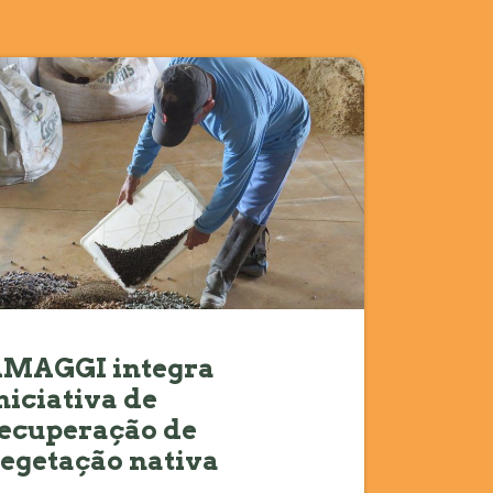
MAGGI integra
niciativa de
ecuperação de
egetação nativa