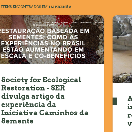
ITENS ENCONTRADOS
EM
IMPRENSA
Society for Ecological
Restoration - SER
divulga artigo da
A
experiência da
i
Iniciativa Caminhos da
r
Semente
v