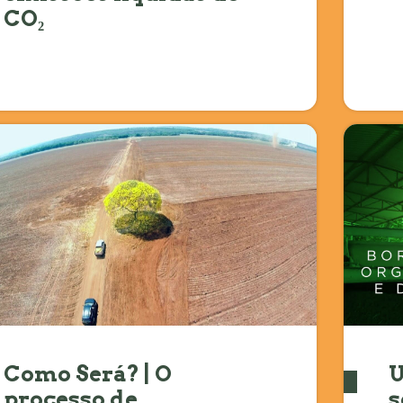
CO₂
Como Será? | O
U
processo de
s