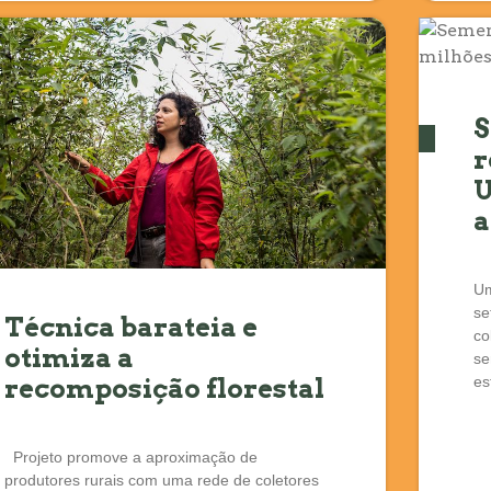
S
r
U
a
Um
se
Técnica barateia e
co
otimiza a
se
recomposição florestal
es
Projeto promove a aproximação de
produtores rurais com uma rede de coletores