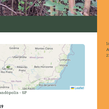
1
A
2
Leaflet
andópolis - SP
19