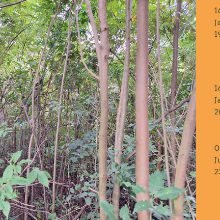
1
J
1
1
J
2
0
J
2