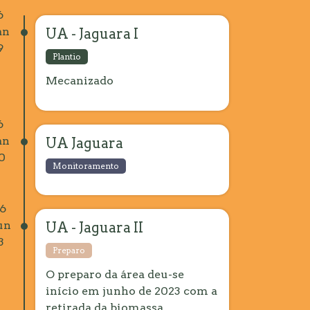
6
an
UA - Jaguara I
9
Plantio
Mecanizado
6
an
UA Jaguara
0
Monitoramento
6
un
UA - Jaguara II
3
Preparo
O preparo da área deu-se
início em junho de 2023 com a
retirada da biomassa