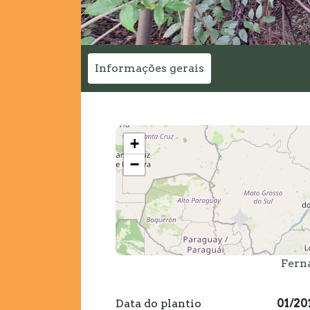
Informações gerais
+
−
Fern
Data do plantio
01/20