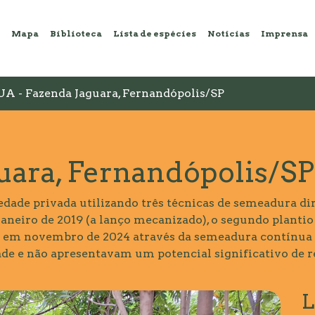
Mapa
Biblioteca
Lista de espécies
Notícias
Imprensa
UA - Fazenda Jaguara, Fernandópolis/SP
uara, Fernandópolis/SP
dade privada utilizando três técnicas de semeadura dire
janeiro de 2019 (a lanço mecanizado), o segundo plant
eiro em novembro de 2024 através da semeadura contínua
de e não apresentavam um potencial significativo de r
L