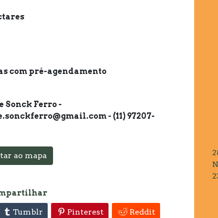
ctares
tas com pré-agendamento
e Sonck Ferro -
e.sonckferro@gmail.com - (11) 97207-
2
tar ao mapa
N
2
mpartilhar
Tumblr
Pinterest
Reddit