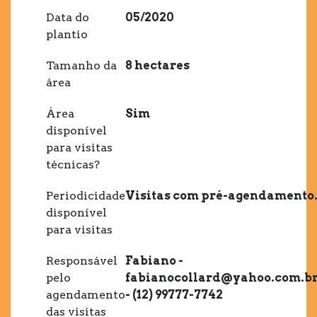
Data do
05/2020
plantio
Tamanho da
8 hectares
área
Área
Sim
disponível
para visitas
técnicas?
Periodicidade
Visitas com pré-agendamento
disponível
para visitas
Responsável
Fabiano -
pelo
fabianocollard@yahoo.com.b
agendamento
- (12) 99777-7742
das visitas