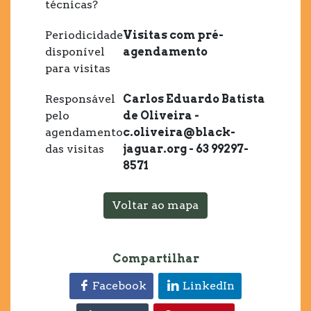
técnicas?
Periodicidade
Visitas com pré-
disponível
agendamento
para visitas
Responsável
Carlos Eduardo Batista
pelo
de Oliveira -
agendamento
c.oliveira@black-
das visitas
jaguar.org - 63 99297-
8571
Voltar ao mapa
Compartilhar
Facebook
LinkedIn