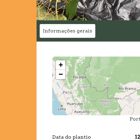
Informações gerais
+
−
Por
Data do plantio
1