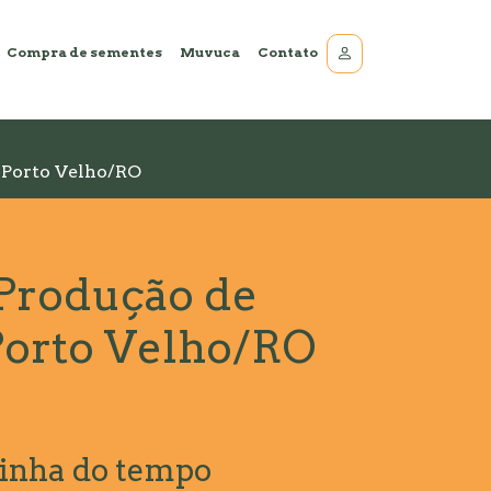
Compra de sementes
Muvuca
Contato
 Porto Velho/RO
Produção de
 Porto Velho/RO
inha do tempo