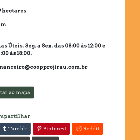
9 hectares
im
ias Úteis. Seg. a Sex. das 08:00 às 12:00 e
:00 às 18:00.
inanceiro@coopprojirau.com.br
tar ao mapa
mpartilhar
Tumblr
Pinterest
Reddit