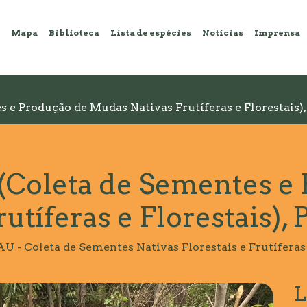
Mapa
Biblioteca
Lista de espécies
Notícias
Imprensa
e Produção de Mudas Nativas Frutíferas e Florestais),
oleta de Sementes e 
utíferas e Florestais),
- Coleta de Sementes Nativas Florestais e Frutíferas
L