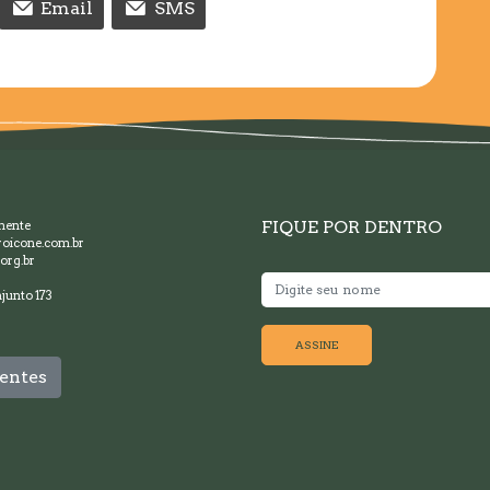
Email
SMS
FIQUE POR DENTRO
mente
oicone.com.br
org.br
junto 173
ASSINE
entes