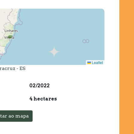
Leaflet
racruz - ES
02/2022
4 hectares
tar ao mapa