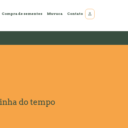
Compra de sementes
Muvuca
Contato
inha do tempo