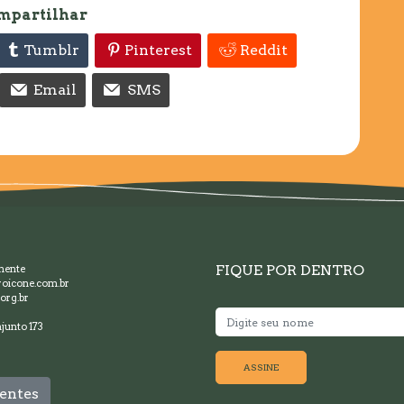
mpartilhar
Tumblr
Pinterest
Reddit
Email
SMS
FIQUE POR DENTRO
mente
oicone.com.br
org.br
junto 173
ASSINE
entes