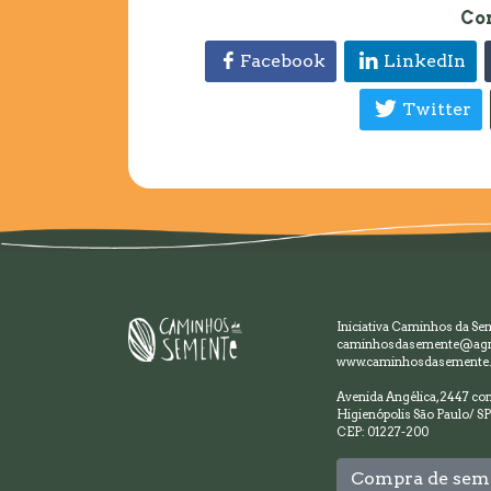
Co
Facebook
LinkedIn
Twitter
Iniciativa Caminhos da Se
caminhosdasemente@agr
www.caminhosdasemente.
Avenida Angélica, 2447 con
Higienópolis São Paulo/ SP
CEP: 01227-200
Compra de sem