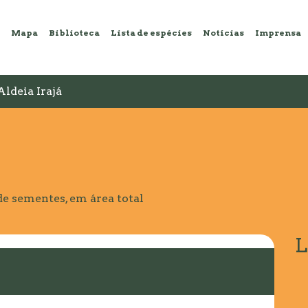
Mapa
Biblioteca
Lista de espécies
Notícias
Imprensa
Aldeia Irajá
 sementes, em área total
L