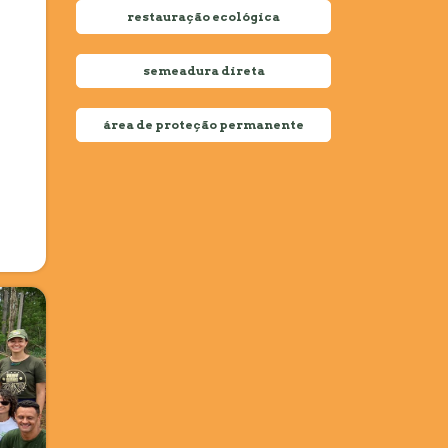
restauração ecológica
semeadura direta
área de proteção permanente