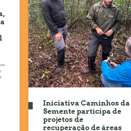
a,
da
l
das
o
e
Iniciativa Caminhos da
Semente participa de
projetos de
recuperação de áreas