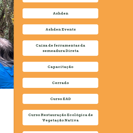
Ashden
Ashden Events
Caixa de ferramentas da
semeadura Direta
Capacitação
Cerrado
Curso EAD
Curso Restauração Ecológica de
Vegetação Nativa