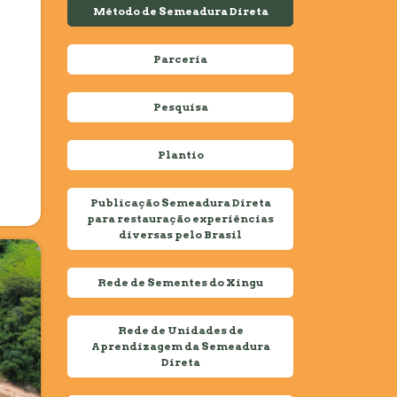
Método de Semeadura Direta
Parceria
Pesquisa
Plantio
Publicação Semeadura Direta
para restauração experiências
diversas pelo Brasil
Rede de Sementes do Xingu
Rede de Unidades de
Aprendizagem da Semeadura
Direta