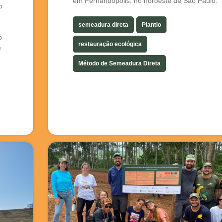
em Fernandópolis, no noroeste de São Paulo.
o
semeadura direta
Plantio
o
restauração ecológica
e
Método de Semeadura Direta