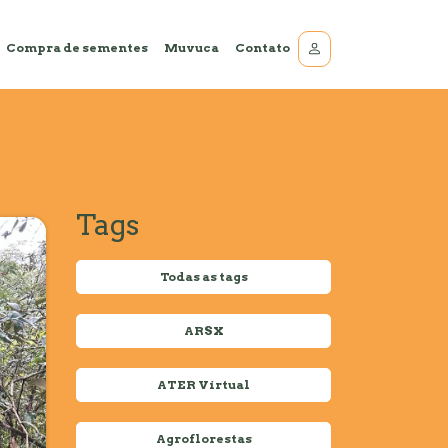
Compra de sementes
Muvuca
Contato
Tags
Todas as tags
ARSX
ATER Virtual
Agroflorestas