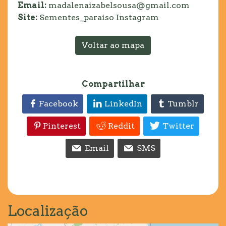
Email:
madalenaizabelsousa@gmail.com
Site:
Sementes_paraiso Instagram
Voltar ao mapa
Compartilhar
Facebook
LinkedIn
Tumblr
Pinterest
Reddit
Twitter
Email
SMS
Localização