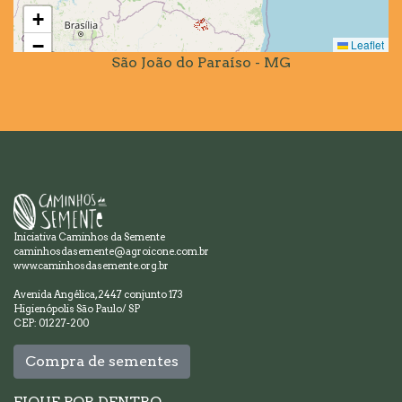
+
−
Leaflet
São João do Paraíso - MG
Iniciativa Caminhos da Semente
caminhosdasemente@agroicone.com.br
www.caminhosdasemente.org.br
Avenida Angélica, 2447 conjunto 173
Higienópolis São Paulo/ SP
CEP: 01227-200
Compra de sementes
FIQUE POR DENTRO