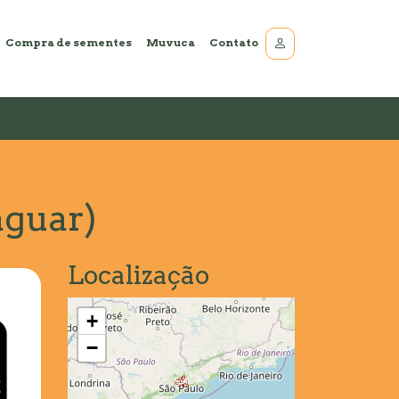
Compra de sementes
Muvuca
Contato
aguar)
Localização
+
−