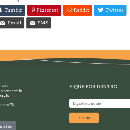
Tumblr
Pinterest
Reddit
Twitter
Email
SMS
FIQUE POR DENTRO
mente
oicone.com.br
org.br
junto 173
ASSINE
entes