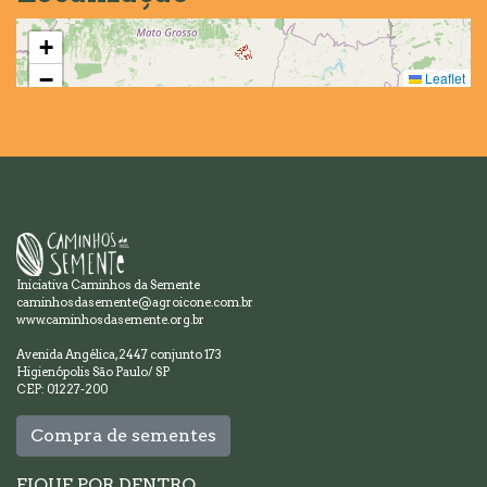
+
−
Leaflet
Iniciativa Caminhos da Semente
caminhosdasemente@agroicone.com.br
www.caminhosdasemente.org.br
Avenida Angélica, 2447 conjunto 173
Higienópolis São Paulo/ SP
CEP: 01227-200
Compra de sementes
FIQUE POR DENTRO