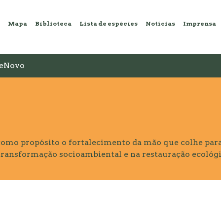
Mapa
Biblioteca
Lista de espécies
Notícias
Imprensa
eNovo
omo propósito o fortalecimento da mão que colhe para
transformação socioambiental e na restauração ecológi