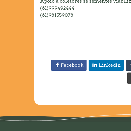
Apoio a coletores se sementes viabili
(61)999492444
(61)981559078
Facebook
LinkedIn