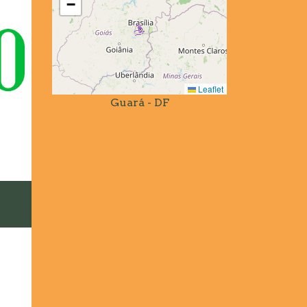
−
Leaflet
Guará - DF