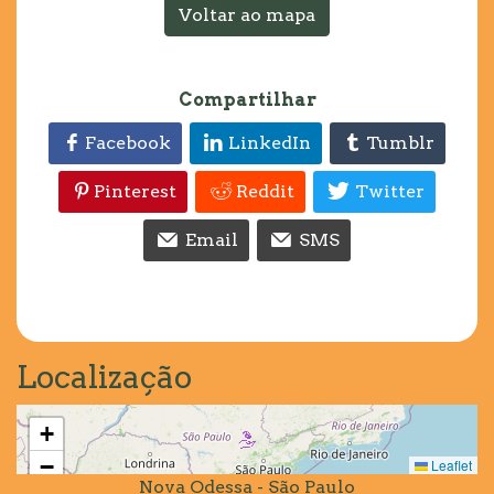
Voltar ao mapa
Compartilhar
Facebook
LinkedIn
Tumblr
Pinterest
Reddit
Twitter
Email
SMS
Localização
+
−
Leaflet
Nova Odessa - São Paulo