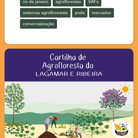
rio de janeiro
agroflorestas
SAFs
sistemas agroflorestais
poda
mercados
comercialização