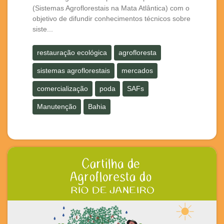
(Sistemas Agroflorestais na Mata Atlântica) com o
objetivo de difundir conhecimentos técnicos sobre
siste...
restauração ecológica
agrofloresta
sistemas agroflorestais
mercados
comercialização
poda
SAFs
Manutenção
Bahia